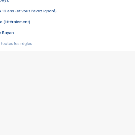
 DayZ
 a 13 ans (et vous l'avez ignoré)
e (littéralement)
im Rayan
 toutes les règles
s les jeux vidéo
us choquant de Rockstar ? - Le scandale BULLY
e plus moche de Steam
du RÊVE tourne au CAUCHEMAR
pendant 8 heures
it… à tort
umiliés par un jeu vidéo
ire - Final Fantasy 8