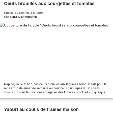
Oeufs brouillés aux courgettes et tomates
Publié le 21/04/2011 à 08:04
Par
clara & compagnie
Rapide, facile et bon, ces oeufs brouillés aux légumes seront idéals pour le
repas d'un déjeuner de semaine ou pour celui d'un repas du soir sans
soucis ... Il vous faudra : des courgettes des tomates ( cocktail ici ) quelques
gousses d'ail des oeufs...
Yaourt au coulis de fraises maison