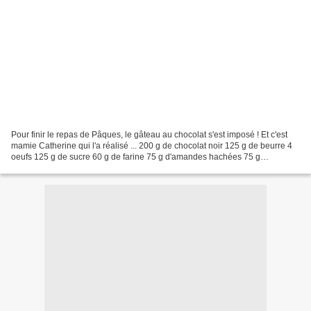
Pour finir le repas de Pâques, le gâteau au chocolat s'est imposé ! Et c'est
mamie Catherine qui l'a réalisé ... 200 g de chocolat noir 125 g de beurre 4
oeufs 125 g de sucre 60 g de farine 75 g d'amandes hachées 75 g
d'amandes effilées des petits sujets...