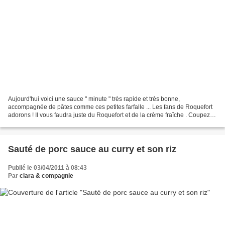
Aujourd'hui voici une sauce " minute " très rapide et très bonne,
accompagnée de pâtes comme ces petites farfalle ... Les fans de Roquefort
adorons ! Il vous faudra juste du Roquefort et de la crème fraîche . Coupez
en petites dés le Roquefort et le faire...
Sauté de porc sauce au curry et son riz
Publié le 03/04/2011 à 08:43
Par
clara & compagnie